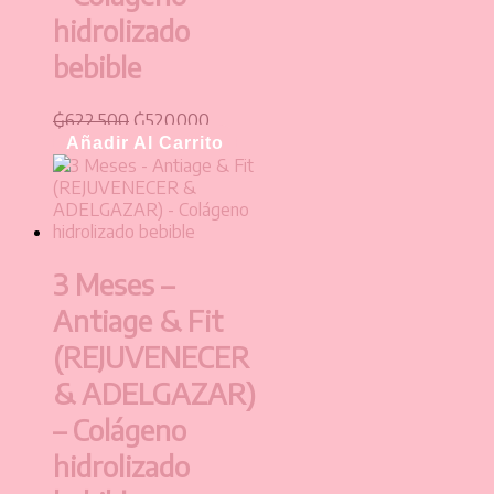
hidrolizado
bebible
₲
622.500
₲
520.000
Añadir Al Carrito
3 Meses –
Antiage & Fit
(REJUVENECER
& ADELGAZAR)
– Colágeno
hidrolizado