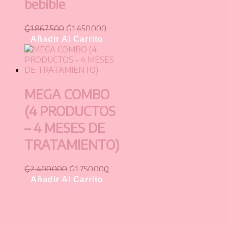
bebible
₲
1.867.500
₲
1.450.000
Añadir Al Carrito
MEGA COMBO
(4 PRODUCTOS
– 4 MESES DE
TRATAMIENTO)
₲
2.400.000
₲
1.750.000
Añadir Al Carrito