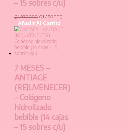
– 15 sobres c/u)
₲
1.930.000
₲
1.450.000
Añadir Al Carrito
7 MESES –
ANTIAGE
(REJUVENECER)
– Colágeno
hidrolizado
bebible (14 cajas
– 15 sobres c/u)