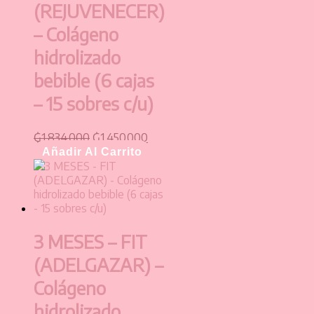
(REJUVENECER)
– Colágeno
hidrolizado
bebible (6 cajas
– 15 sobres c/u)
₲
1.834.000
₲
1.450.000
Añadir Al Carrito
3 MESES – FIT
(ADELGAZAR) –
Colágeno
hidrolizado