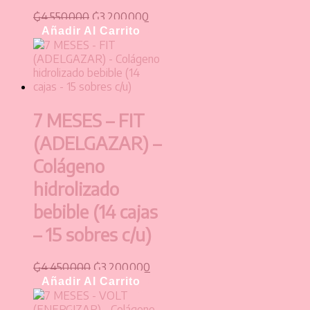
₲
4.550.000
₲
3.200.000
Añadir Al Carrito
7 MESES – FIT
(ADELGAZAR) –
Colágeno
hidrolizado
bebible (14 cajas
– 15 sobres c/u)
₲
4.450.000
₲
3.200.000
Añadir Al Carrito