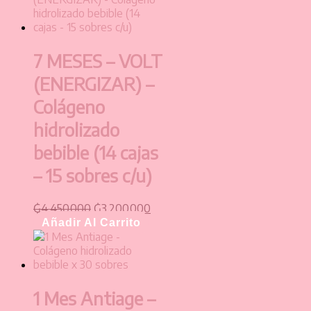
7 MESES – VOLT
(ENERGIZAR) –
Colágeno
hidrolizado
bebible (14 cajas
– 15 sobres c/u)
₲
4.450.000
₲
3.200.000
Añadir Al Carrito
1 Mes Antiage –