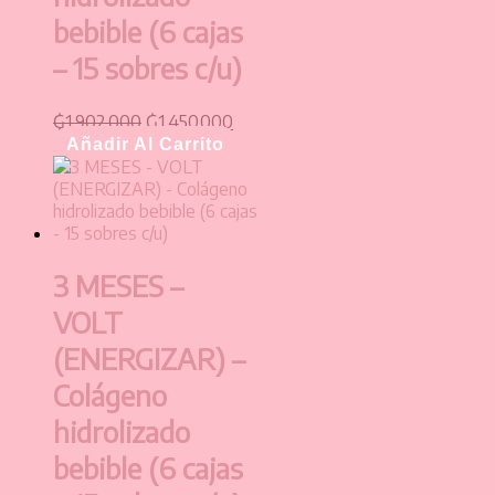
bebible (6 cajas
– 15 sobres c/u)
₲
1.902.000
₲
1.450.000
Añadir Al Carrito
3 MESES –
VOLT
(ENERGIZAR) –
Colágeno
hidrolizado
bebible (6 cajas