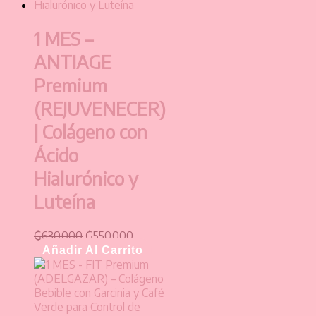
1 MES –
ANTIAGE
Premium
(REJUVENECER)
| Colágeno con
Ácido
Hialurónico y
Luteína
₲
630.000
₲
550.000
Añadir Al Carrito