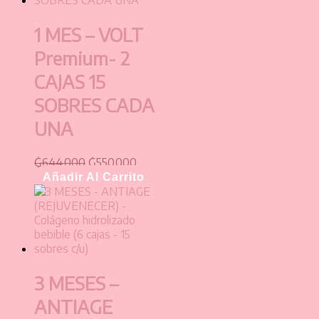
1 MES – VOLT
Premium- 2
CAJAS 15
SOBRES CADA
UNA
₲
644.000
₲
550.000
Añadir Al Carrito
3 MESES –
ANTIAGE