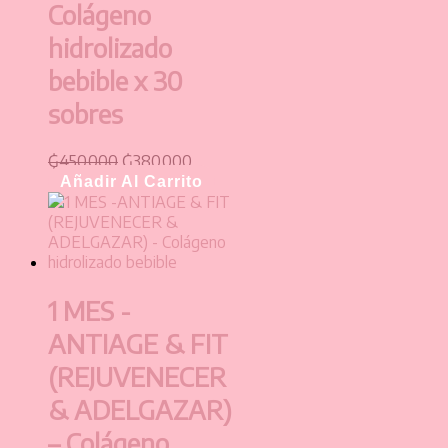
Colágeno
hidrolizado
bebible x 30
sobres
₲
450.000
₲
380.000
Añadir Al Carrito
1 MES -
ANTIAGE & FIT
(REJUVENECER
& ADELGAZAR)
– Colágeno