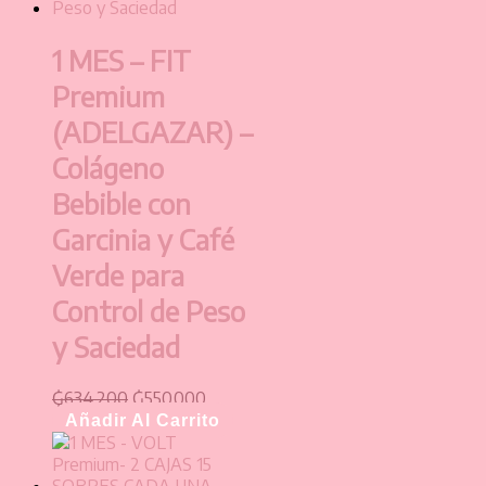
1 MES – FIT
Premium
(ADELGAZAR) –
Colágeno
Bebible con
Garcinia y Café
Verde para
Control de Peso
y Saciedad
₲
634.200
₲
550.000
Añadir Al Carrito